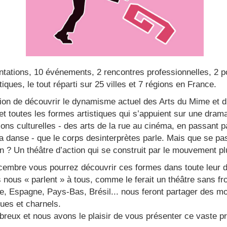
ntations, 10 événements, 2 rencontres professionnelles, 2 p
iques, le tout réparti sur 25 villes et 7 régions en France.
sion de découvrir le dynamisme actuel des Arts du Mime et d
t toutes les formes artistiques qui s’appuient sur une dramat
ns culturelles - des arts de la rue au cinéma, en passant pa
la danse - que le corps desinterprètes parle. Mais que se pa
on ? Un théâtre d’action qui se construit par le mouvement plu
embre vous pourrez découvrir ces formes dans toute leur di
 nous « parlent » à tous, comme le ferait un théâtre sans f
e, Espagne, Pays-Bas, Brésil... nous feront partager des mo
ues et charnels.
reux et nous avons le plaisir de vous présenter ce vaste 