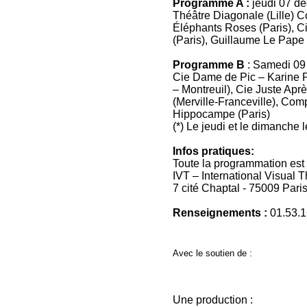
Programme A :
jeudi 07 dé
Théâtre Diagonale (Lille)
Éléphants Roses (Paris), C
(Paris), Guillaume Le Pape
Programme B
: Samedi 09
Cie Dame de Pic – Karine P
– Montreuil), Cie Juste Aprè
(Merville-Franceville), Co
Hippocampe (Paris)
(*) Le jeudi et le dimanche 
Infos pratiques:
Toute la programmation est 
IVT – International Visual 
7 cité Chaptal - 75009 Paris
Renseignements :
01.53.1
Avec le soutien de :
Une production :