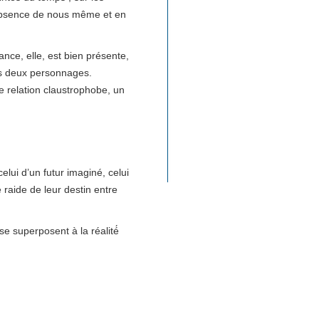
 l'absence de nous même et en
nce, elle, est bien présente,
es deux personnages.
te relation claustrophobe, un
lui d’un futur imaginé, celui
aide de leur destin entre
e superposent à la réalité́