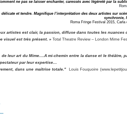
Comment ne pas se laisser enchanter, caressés avec légèreté par la subl
Roma
 délicate et tendre. Magnifique l’interprétation des deux artistes sur sc
synchronie, l
Roma Fringe Festival 2015, Carla d
x artistes est clair, la passion, diffuse dans toutes les nuances d
e visuel est très présent. »
Total Theatre Review – London Mime Fes
 de leur art du Mime….A mi-chemin entre la danse et le théâtre,
spectateur par leur expertise…
vement, dans une maîtrise totale."
Louis Fouquoire (www.lepetitjo
.
...