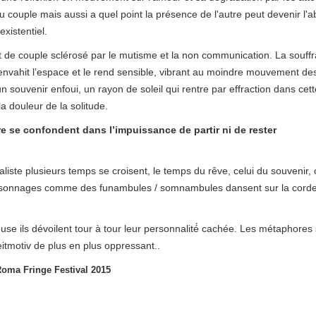
 du couple mais aussi a quel point la présence de l'autre peut devenir
istentiel.
 de couple sclérosé par le mutisme et la non communication. La souffra
 envahit l’espace et le rend sensible, vibrant au moindre mouvement d
un souvenir enfoui, un rayon de soleil qui rentre par effraction dans cet
la douleur de la solitude.
e se confondent dans l’impuissance de partir ni de rester
te plusieurs temps se croisent, le temps du rêve, celui du souvenir, ce
ersonnages comme des funambules / somnambules dansent sur la corde r
e ils dévoilent tour à tour leur personnalité́ cachée. Les métaphores s
itmotiv de plus en plus oppressant..
 Roma Fringe Festival 2015