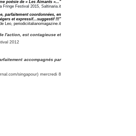
ime poésie de « Les Aimants »..."
 Fringe Festival 2015, Saltinaria.it
ène, parfaitement coordonnées, en
égers et expressif…suggestif !!!"
e Leo, periodiciitalianomagazine.it
e l'action, est contagieuse et
tival 2012
 parfaitement accompagnés par
urnal.com/singapour) mercredi 8