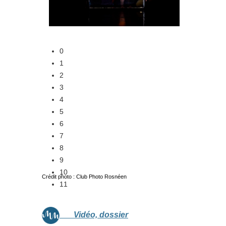
0
1
2
3
4
5
6
7
8
9
10
Crédit photo : Club Photo Rosnéen
11
Vidéo, dossier