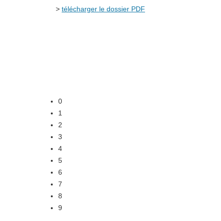
>
télécharger le dossier PDF
0
1
2
3
4
5
6
7
8
9