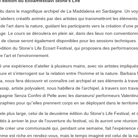
 édition du Ecoartfestiavl Stone’s Life
itu dans le magnifique archipel de La Maddalena en Sardaigne. Un voy
teliers créatifs animés par des artistes qui transmettront les éléments 
de l'art dans la nature, guidant les participants vers la création d'une 
tage. Le cours se déroulera en plein air, dans des lieux non conventionn
es de classe seront également disponibles pour les sessions techniques.
dition du Stone's Life Ecoart Festival, qui proposera des performance
e l'art et l'environnement.
une expérience d'atelier à plusieurs mains, avec six artistes impliqué
ture et s'interrogent sur la relation entre l'homme et la nature. Barbar
a, nous fera découvrir et connaître cet archipel et ses éléments à trav
p, artiste polyvalent, nous habillera de l'archipel, à travers son travai
compagnie Senza Confini di Pelle avec les danseurs/ performeurs Valentin
raphies pour qu”elles prennent corps en se déployant dans le territoire d
exte plus large, celui de la deuxième édition du Stone's Life Festival, e
tés à arriver le jour de l'ouverture du festival, où ils auront une réunion
n de créer une communauté qui, pendant une semaine, fait l'expérience de 
mme est riche en rendez-vous, mais le temps imaginé est celui de la na