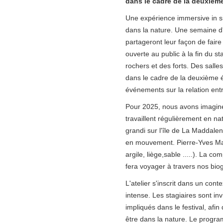
dans le cadre de la deuxième
Une expérience immersive in s
dans la nature. Une semaine d'a
partageront leur façon de faire 
ouverte au public à la fin du s
rochers et des forts. Des sall
dans le cadre de la deuxième é
événements sur la relation entr
Pour 2025, nous avons imaginé 
travaillent régulièrement en na
grandi sur l'île de La Maddalen
en mouvement. Pierre-Yves Massi
argile, liège,sable .....). La 
fera voyager à travers nos biog
L'atelier s'inscrit dans un cont
intense. Les stagiaires sont invi
impliqués dans le festival, afi
être dans la nature. Le progra